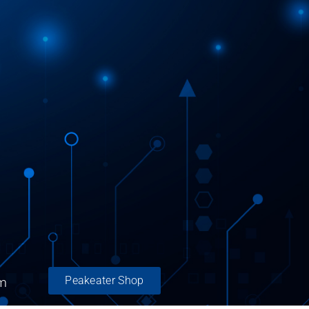
Peakeater Shop
m