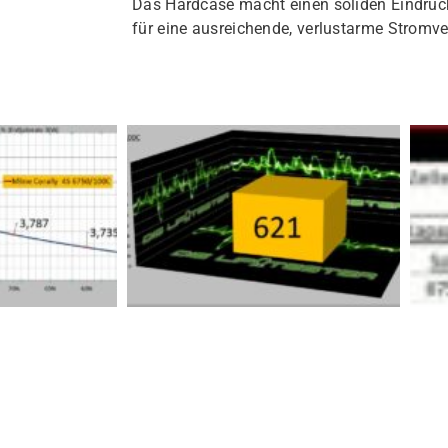
Das Hardcase macht einen soliden Eindruc
für eine ausreichende, verlustarme Stromv